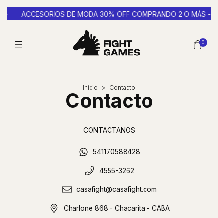
 -
ACCESORIOS DE MODA 30% OFF COMPRANDO 2 O MÁS -
0
Inicio
>
Contacto
Contacto
CONTACTANOS
541170588428
4555-3262
casafight@casafight.com
Charlone 868 - Chacarita - CABA