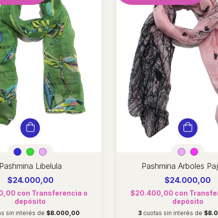
Pashmina Libelula
Pashmina Arboles Pa
$24.000,00
$24.000,00
0,00
con
Transferencia o
$20.400,00
con
Transfe
depósito
depósito
as sin interés de
$8.000,00
3
cuotas sin interés de
$8.