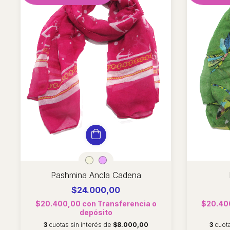
Pashmina Ancla Cadena
$24.000,00
$20.400,00
con
Transferencia o
$20.40
depósito
3
cuotas sin interés de
$8.000,00
3
cuot