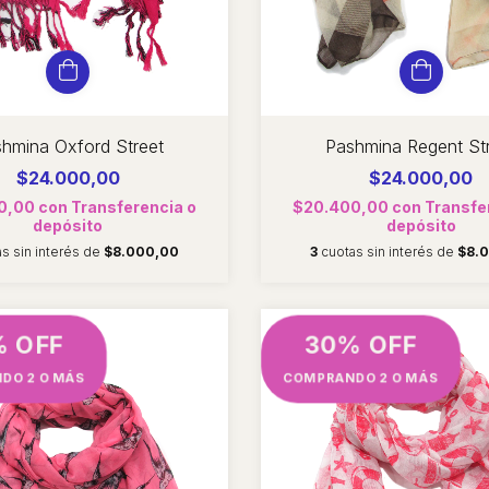
hmina Oxford Street
Pashmina Regent St
$24.000,00
$24.000,00
0,00
con
Transferencia o
$20.400,00
con
Transfe
depósito
depósito
as sin interés de
$8.000,00
3
cuotas sin interés de
$8.
% OFF
30% OFF
DO 2 O MÁS
COMPRANDO 2 O MÁS