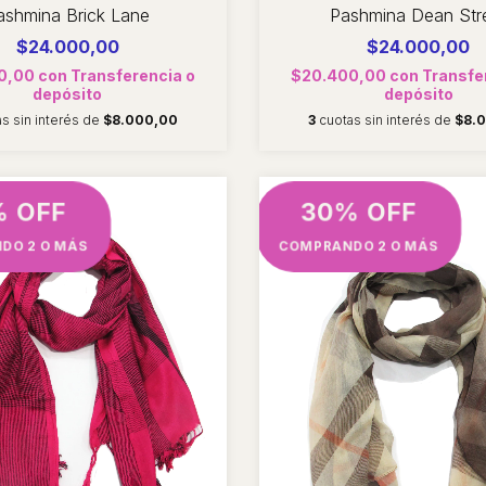
ashmina Brick Lane
Pashmina Dean Str
$24.000,00
$24.000,00
0,00
con
Transferencia o
$20.400,00
con
Transfe
depósito
depósito
as sin interés de
$8.000,00
3
cuotas sin interés de
$8.
% OFF
30% OFF
DO 2 O MÁS
COMPRANDO 2 O MÁS