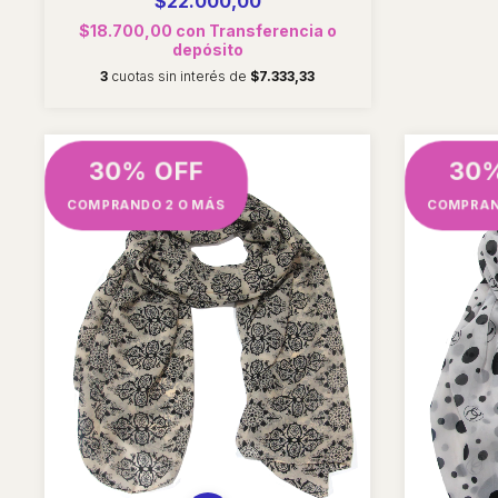
$22.000,00
$18.700,00
con
Transferencia o
depósito
3
cuotas sin interés de
$7.333,33
30% OFF
30
COMPRANDO 2 O MÁS
COMPRAN