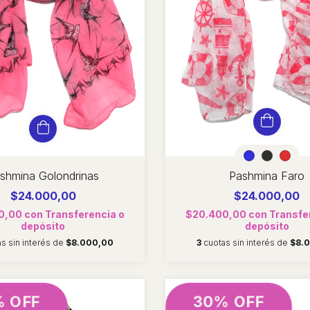
shmina Golondrinas
Pashmina Faro
$24.000,00
$24.000,00
0,00
con
Transferencia o
$20.400,00
con
Transfe
depósito
depósito
as sin interés de
$8.000,00
3
cuotas sin interés de
$8.
% OFF
30% OFF