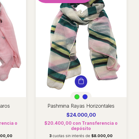
jaros
Pashmina Rayas Horizontales
$24.000,00
rencia o
$20.400,00
con
Transferencia o
depósito
000,00
3
cuotas sin interés de
$8.000,00