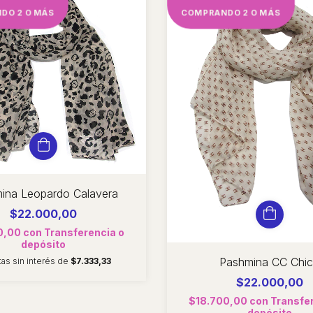
DO 2 O MÁS
COMPRANDO 2 O MÁS
ina Leopardo Calavera
$22.000,00
0,00
con
Transferencia o
depósito
Pashmina CC Chi
as sin interés de
$7.333,33
$22.000,00
$18.700,00
con
Transfe
depósito