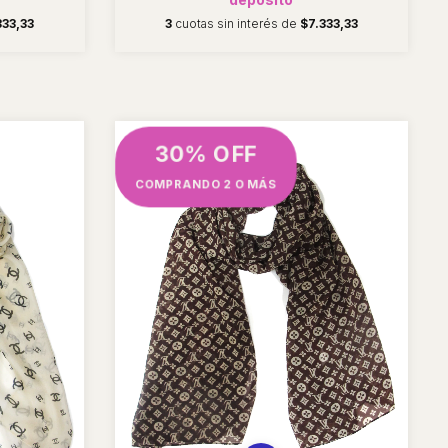
333,33
3
cuotas sin interés de
$7.333,33
30% OFF
COMPRANDO 2 O MÁS