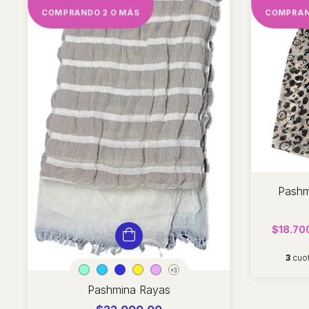
COMPRANDO 2 O MÁS
COMPRAN
Pashm
$18.70
3
cuot
+3
Pashmina Rayas